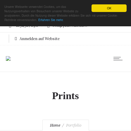
Unsere Webseite verwendet Cookies, um das
OK
Nutzungsverhalten von Besuchern unserer Website zu
analysieren. Durch die Nutzung dieser Website erklären Sie sich mit unserer Cookie-
Richtlinie einverstanden.
Erfahren Sie mehr.
+1234567890
info@yourmail.com
Anmelden auf Website
Prints
Home
Portfolio